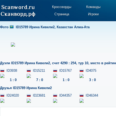
Кроссворды
Команды
Страница
Игроки
Фото
ID15789 Ирина Кивели2
,
Казахстан Алма-Ата
Дуэли
ID15789 Ирина Кивели2
,
счет 4290 : 254
,
тур 10
,
место в рейтин
ID3938
ID15211
ID15767
ID4075
1
:
0
7
:
0
1
:
0
3
:
0
Друзья
ID15789 Ирина Кивели2
ID24020
ID23681
ID44357
ID46344