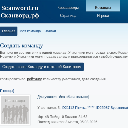
Кроссворды
Команды
Страница
Игроки
Главная
Моя команда
Заявки
Создать команду
Вы пока не состоите ни в одной команде. Участники могут создать свою Коман
Новички и Участники могут подать заявку и присоединиться к любой существ
Создать свою Команду и стать её Капитаном
сортировать по:
рейтингу
,
количеству участников
,
дате создания
Птенцы)
Для участия, без обязательств)
Участников: 3,
ID21112 Птичка *****
,
ID25987 Бурынина(
Игр:
48
Побед:
0
Баллов:
84.63
Последняя игра: 3 место, 05.08.2026