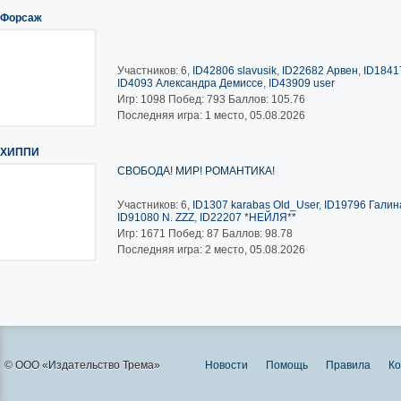
Форсаж
Участников: 6,
ID42806 slavusik
,
ID22682 Арвен
,
ID1841
ID4093 Александра Демиссе
,
ID43909 user
Игр:
1098
Побед:
793
Баллов:
105.76
Последняя игра: 1 место, 05.08.2026
ХИППИ
СВОБОДА! МИР! РОМАНТИКА!
Участников: 6,
ID1307 karabas Old_User
,
ID19796 Галина
ID91080 N. ZZZ
,
ID22207 *НЕЙЛЯ**
Игр:
1671
Побед:
87
Баллов:
98.78
Последняя игра: 2 место, 05.08.2026
© ООО «Издательство Трема»
Новости
Помощь
Правила
Ко