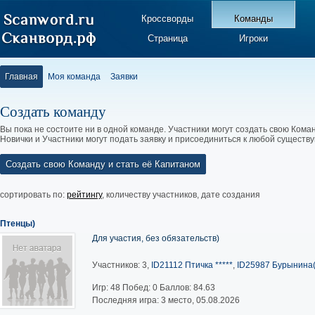
Кроссворды
Команды
Страница
Игроки
Главная
Моя команда
Заявки
Создать команду
Вы пока не состоите ни в одной команде. Участники могут создать свою Коман
Новички и Участники могут подать заявку и присоединиться к любой существ
Создать свою Команду и стать её Капитаном
сортировать по:
рейтингу
,
количеству участников
,
дате создания
Птенцы)
Для участия, без обязательств)
Участников: 3,
ID21112 Птичка *****
,
ID25987 Бурынина(
Игр:
48
Побед:
0
Баллов:
84.63
Последняя игра: 3 место, 05.08.2026