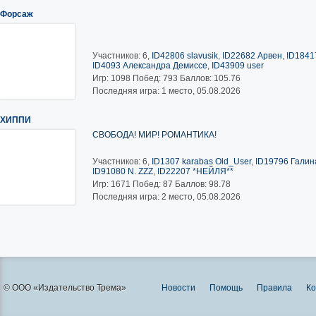
Форсаж
Участников: 6,
ID42806 slavusik
,
ID22682 Арвен
,
ID1841
ID4093 Александра Демиссе
,
ID43909 user
Игр:
1098
Побед:
793
Баллов:
105.76
Последняя игра: 1 место, 05.08.2026
ХИППИ
СВОБОДА! МИР! РОМАНТИКА!
Участников: 6,
ID1307 karabas Old_User
,
ID19796 Галина
ID91080 N. ZZZ
,
ID22207 *НЕЙЛЯ**
Игр:
1671
Побед:
87
Баллов:
98.78
Последняя игра: 2 место, 05.08.2026
© ООО «Издательство Трема»
Новости
Помощь
Правила
Ко