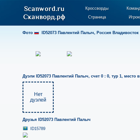
Кроссворды
Коман
Страница
Игрок
Фото
ID52073 Павлентий Палыч
,
Россия Владивосток
Дуэли
ID52073 Павлентий Палыч
,
счет 0 : 0
,
тур 1
,
место в
Нет
дуэлей
Друзья
ID52073 Павлентий Палыч
ID15789