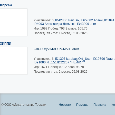
Форсаж
Участников: 6,
ID42806 slavusik
,
ID22682 Арвен
,
ID1841
ID4093 Александра Демиссе
,
ID43909 user
Игр:
1098
Побед:
793
Баллов:
105.76
Последняя игра: 1 место, 05.08.2026
ХИППИ
СВОБОДА! МИР! РОМАНТИКА!
Участников: 6,
ID1307 karabas Old_User
,
ID19796 Галина
ID91080 N. ZZZ
,
ID22207 *НЕЙЛЯ**
Игр:
1671
Побед:
87
Баллов:
98.78
Последняя игра: 2 место, 05.08.2026
© ООО «Издательство Трема»
Новости
Помощь
Правила
Ко