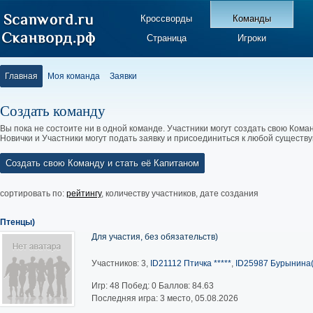
Кроссворды
Команды
Страница
Игроки
Главная
Моя команда
Заявки
Создать команду
Вы пока не состоите ни в одной команде. Участники могут создать свою Коман
Новички и Участники могут подать заявку и присоединиться к любой существ
Создать свою Команду и стать её Капитаном
сортировать по:
рейтингу
,
количеству участников
,
дате создания
Птенцы)
Для участия, без обязательств)
Участников: 3,
ID21112 Птичка *****
,
ID25987 Бурынина(
Игр:
48
Побед:
0
Баллов:
84.63
Последняя игра: 3 место, 05.08.2026