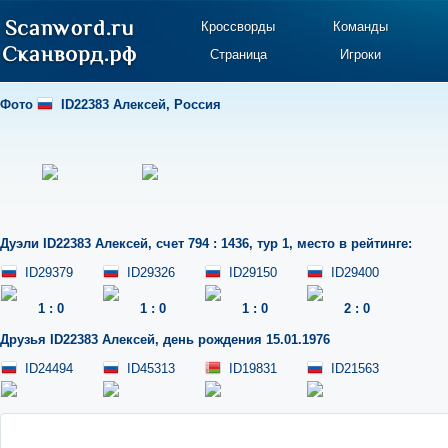
Кроссворды
Команды
Страница
Игроки
Фото
ID22383 Алексей
,
Россия
Дуэли
ID22383 Алексей
,
счет 794 : 1436
,
тур 1
,
место в рейтинге:
ID29379
ID29326
ID29150
ID29400
1
:
0
1
:
0
1
:
0
2
:
0
Друзья
ID22383 Алексей
,
день рождения 15.01.1976
ID24494
ID45313
ID19831
ID21563