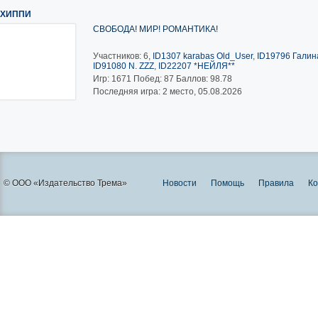
ХИППИ
СВОБОДА! МИР! РОМАНТИКА!
Участников: 6,
ID1307 karabas Old_User
,
ID19796 Галина
ID91080 N. ZZZ
,
ID22207 *НЕЙЛЯ**
Игр:
1671
Побед:
87
Баллов:
98.78
Последняя игра: 2 место, 05.08.2026
© ООО «Издательство Трема»
Новости
Помощь
Правила
Ко