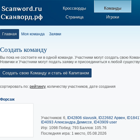
Кроссворды
Команды
Страница
Игроки
Главная
Моя команда
Заявки
Создать команду
Вы пока не состоите ни в одной команде. Участники могут создать свою Коман
Новички и Участники могут подать заявку и присоединиться к любой существ
Создать свою Команду и стать её Капитаном
сортировать по:
рейтингу
,
количеству участников
,
дате создания
Форсаж
Участников: 6,
ID42806 slavusik
,
ID22682 Арвен
,
ID1841
ID4093 Александра Демиссе
,
ID43909 user
Игр:
1098
Побед:
793
Баллов:
105.76
Последняя игра: 1 место, 05.08.2026