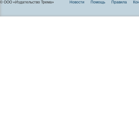
© ООО «Издательство Трема»
Новости
Помощь
Правила
Ко