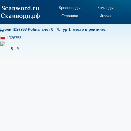
Кроссворды
Команды
Страница
Игроки
Дуэли
ID27768 Polina
,
счет 0 : 4
,
тур 1
,
место в рейтинге:
ID26753
0
:
4