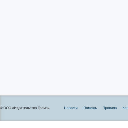
© ООО «Издательство Трема»
Новости
Помощь
Правила
Ко