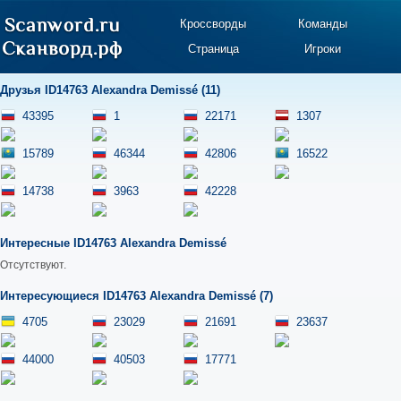
Кроссворды
Команды
Страница
Игроки
Друзья ID14763 Alexandra Demissé (11)
43395
1
22171
1307
15789
46344
42806
16522
14738
3963
42228
Интересные ID14763 Alexandra Demissé
Отсутствуют.
Интересующиеся ID14763 Alexandra Demissé (7)
4705
23029
21691
23637
44000
40503
17771