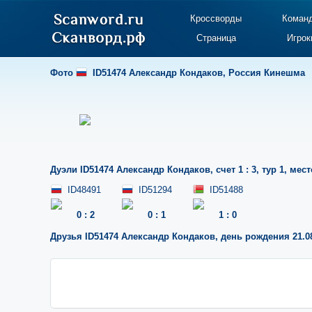
Кроссворды
Коман
Страница
Игрок
Фото
ID51474 Александр Кондаков
,
Россия Кинешма
Дуэли
ID51474 Александр Кондаков
,
счет 1 : 3
,
тур 1
,
мест
ID48491
ID51294
ID51488
0
:
2
0
:
1
1
:
0
Друзья
ID51474 Александр Кондаков
,
день рождения 21.0