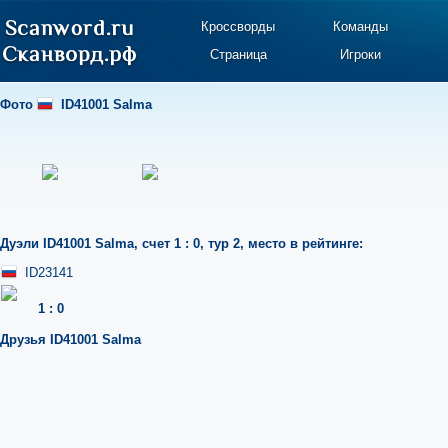
Кроссворды
Команды
Страница
Игроки
Фото
ID41001 Salma
Дуэли
ID41001 Salma
,
счет 1 : 0
,
тур 2
,
место в рейтинге:
ID23141
1
:
0
Друзья
ID41001 Salma