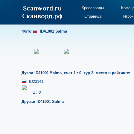
Кроссворды
Коман
Страница
Игрок
Фото
ID41001 Salma
Дуэли
ID41001 Salma
,
счет 1 : 0
,
тур 2
,
место в рейтинге:
ID23141
1
:
0
Друзья
ID41001 Salma