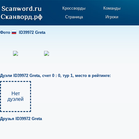
Кроссворды
Команды
Страница
Игроки
Фото
ID39972 Greta
Дуэли
ID39972 Greta
,
счет 0 : 0
,
тур 1
,
место в рейтинге:
Нет
дуэлей
Друзья
ID39972 Greta