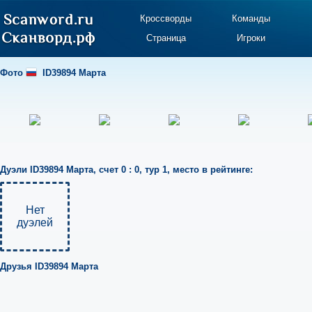
Кроссворды
Команды
Страница
Игроки
Фото
ID39894 Марта
Дуэли
ID39894 Марта
,
счет 0 : 0
,
тур 1
,
место в рейтинге:
Нет
дуэлей
Друзья
ID39894 Марта