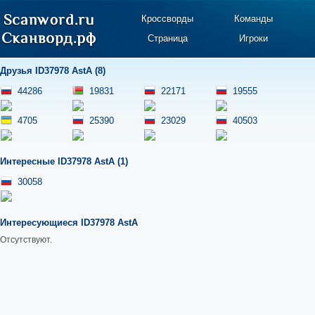
Кроссворды
Команды
Страница
Игроки
Друзья ID37978 AstA (8)
44286
19831
22171
19555
4705
25390
23029
40503
Интересные ID37978 AstA (1)
30058
Интересующиеся ID37978 AstA
Отсутствуют.