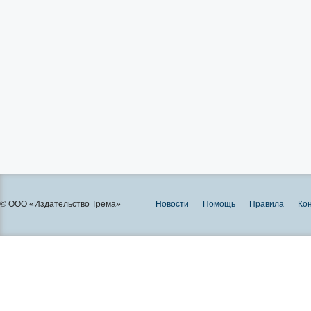
© ООО «Издательство Трема»
Новости
Помощь
Правила
Ко