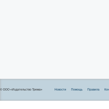
© ООО «Издательство Трема»
Новости
Помощь
Правила
Ко