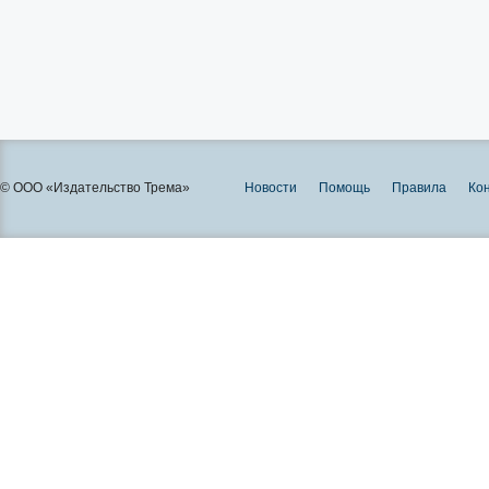
© ООО «Издательство Трема»
Новости
Помощь
Правила
Ко