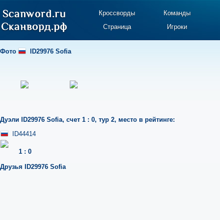
Кроссворды
Команды
Страница
Игроки
Фото
ID29976 Sofia
Дуэли
ID29976 Sofia
,
счет 1 : 0
,
тур 2
,
место в рейтинге:
ID44414
1
:
0
Друзья
ID29976 Sofia