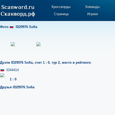
Кроссворды
Команды
Страница
Игроки
Фото
ID29976 Sofia
Дуэли
ID29976 Sofia
,
счет 1 : 0
,
тур 2
,
место в рейтинге:
ID44414
1
:
0
Друзья
ID29976 Sofia