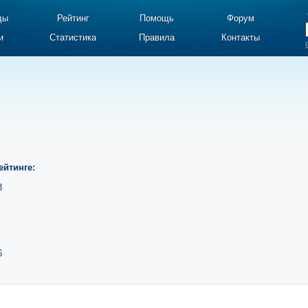
ды
Рейтинг
Помощь
Форум
и
Статистика
Правила
Контакты
ейтинге:
8
6