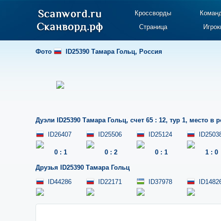
Кроссворды
Коман
Страница
Игрок
Фото
ID25390 Тамара Гольц
,
Россия
Дуэли
ID25390 Тамара Гольц
,
счет 65 : 12
,
тур 1
,
место в р
ID26407
ID25506
ID25124
ID2503
0
:
1
0
:
2
0
:
1
1
:
0
Друзья
ID25390 Тамара Гольц
ID44286
ID22171
ID37978
ID1482