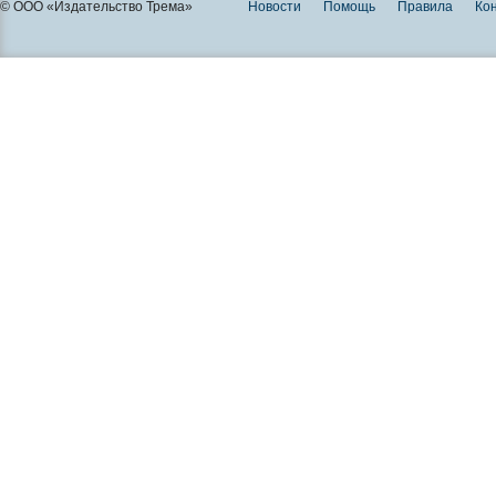
© ООО «Издательство Трема»
Новости
Помощь
Правила
Ко