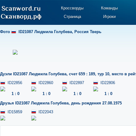
Кроссворды
Команды
Страница
Игроки
Фото
ID21087 Людмила Голубева
,
Россия Тверь
Дуэли
ID21087 Людмила Голубева
,
счет 659 : 189
,
тур 10
,
место в рей
ID22856
ID22860
ID22897
ID22806
1
:
0
1
:
0
1
:
0
1
:
0
Друзья
ID21087 Людмила Голубева
,
день рождения 27.08.1975
ID15859
ID22043