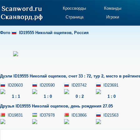
Кроссворды
Команды
Страница
Игроки
Фото
ID19555 Николай ощепков
,
Россия
Дуэли
ID19555 Николай ощепков
,
счет 33 : 72
,
тур 2
,
место в рейтинге
ID20603
ID20590
ID20742
ID23691
1
:
1
1
:
0
0
:
2
1
:
0
Друзья
ID19555 Николай ощепков
,
день рождения 27.05
ID19831
ID37978
ID13866
ID21563