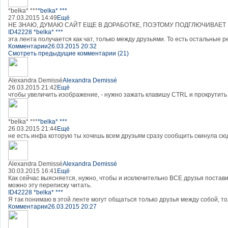
*belka* ***
*belka* ***
27.03.2015 14:49
Ещё
НЕ ЗНАЮ, ДУМАЮ САЙТ ЕЩЕ В ДОРАБОТКЕ, ПОЭТОМУ ПОДГЛЮЧИВАЕТ
ID42228 *belka* ***
эта лента получается как чат, только между друзьями. То есть остальные р
Комментарии
26.03.2015 20:32
Смотреть предыдущие комментарии (21)
Alexandra Demissé
Alexandra Demissé
26.03.2015 21:42
Ещё
чтобы увеличить изображение, - нужно зажать клавишу CTRL и прокрутить 
*belka* ***
*belka* ***
26.03.2015 21:44
Ещё
не есть инфа которую ты хочешь всем друзьям сразу сообщить скинула сюд
Alexandra Demissé
Alexandra Demissé
30.03.2015 16:41
Ещё
Как сейчас выясняется, нужно, чтобы и исключительно ВСЕ друзья поста
можно эту переписку читать.
ID42228 *belka* ***
Я так понимаю в этой ленте могут общаться только друзья между собой, тол
Комментарии
26.03.2015 20:27