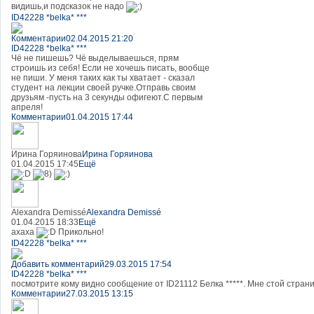
видишь,и подсказок не надо
ID42228 *belka* ***
Комментарии
02.04.2015 21:20
ID42228 *belka* ***
Чё не пишешь? Чё выделываешься, прям
строишь из себя! Если не хочешь писать, вообще
не пиши. У меня таких как ты хватает - сказал
студент на лекции своей ручке.Отправь своим
друзьям -пусть на 3 секунды офигеют.С первым
апреля!
Комментарии
01.04.2015 17:44
Ирина Горяинова
Ирина Горяинова
01.04.2015 17:45
Ещё
Alexandra Demissé
Alexandra Demissé
01.04.2015 18:33
Ещё
ахаха
Прикольно!
ID42228 *belka* ***
Добавить комментарий
29.03.2015 17:54
ID42228 *belka* ***
посмотрите кому видно сообщение от ID21112 Белка *****. Мне стой страниц
Комментарии
27.03.2015 13:15