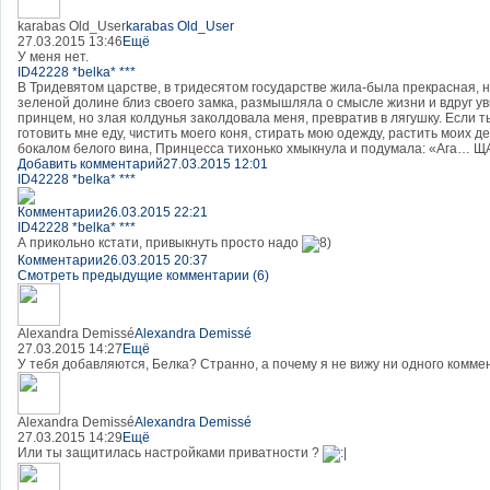
karabas Old_User
karabas Old_User
27.03.2015 13:46
Ещё
У меня нет.
ID42228 *belka* ***
В Тридевятом царстве, в тридесятом государстве жила-была прекрасная, 
зеленой долине близ своего замка, размышляла о смысле жизни и вдруг ув
принцем, но злая колдунья заколдовала меня, превратив в лягушку. Если т
готовить мне еду, чистить моего коня, стирать мою одежду, растить моих д
бокалом белого вина, Принцесса тихонько хмыкнула и подумала: «Ага… 
Добавить комментарий
27.03.2015 12:01
ID42228 *belka* ***
Комментарии
26.03.2015 22:21
ID42228 *belka* ***
А прикольно кстати, привыкнуть просто надо
Комментарии
26.03.2015 20:37
Смотреть предыдущие комментарии (6)
Alexandra Demissé
Alexandra Demissé
27.03.2015 14:27
Ещё
У тебя добавляются, Белка? Странно, а почему я не вижу ни одного комме
Alexandra Demissé
Alexandra Demissé
27.03.2015 14:29
Ещё
Или ты защитилась настройками приватности ?