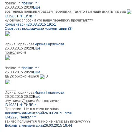
*belka* ***
*belka* ***
26.03.2015 20:30
Ещё
все теперь появился раздел переписка, так что там надо искать письма
ID19831 *НЕЙЛЯ *
ну сейчас спросим кто нашу переписку прочитал???
Комментарии
26.03.2015 19:51
Смотреть предыдущие комментарии (3)
Ирина Горяинова
Ирина Горяинова
26.03.2015 20:20
Ещё
прикольно)))
*belka* ***
*belka* ***
26.03.2015 20:28
Ещё
да уж обхохочешься
Ирина Горяинова
Ирина Горяинова
26.03.2015 20:32
Ещё
ржу нимагу)))нима больше лички!
ID19831 *НЕЙЛЯ *
Приветик!!! Не-а я сама не знаю...
Добавить комментарий
26.03.2015 19:50
ID42228 *belka* ***
так что получается лично не написать письмо????
Добавить комментарий
26.03.2015 19:44