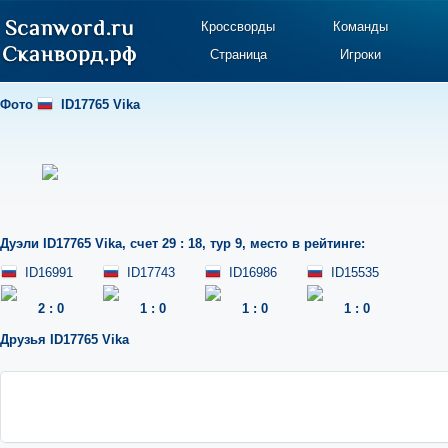
Кроссворды
Команды
Страница
Игроки
Фото
ID17765 Vika
Дуэли
ID17765 Vika
,
счет 29 : 18
,
тур 9
,
место в рейтинге:
ID16991
ID17743
ID16986
ID15535
2
:
0
1
:
0
1
:
0
1
:
0
Друзья
ID17765 Vika