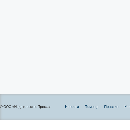
© ООО «Издательство Трема»
Новости
Помощь
Правила
Ко