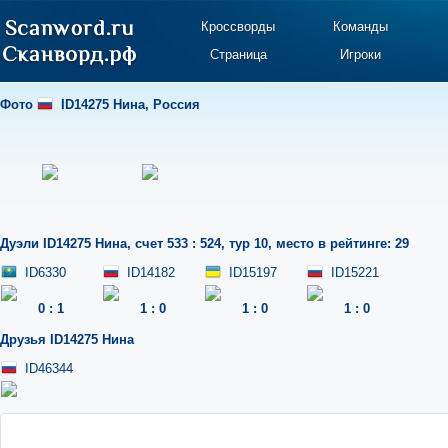
Кроссворды
Команды
Страница
Игроки
Фото
ID14275 Нина
,
Россия
Дуэли
ID14275 Нина
,
счет 533 : 524
,
тур 10
,
место в рейтинге: 29
ID6330
ID14182
ID15197
ID15221
0
:
1
1
:
0
1
:
0
1
:
0
Друзья
ID14275 Нина
ID46344