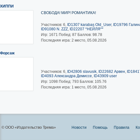
ХИППИ
СВОБОДА! МИР! РОМАНТИКА!
Участников: 6,
ID1307 karabas Old_User
,
ID19796 Галина
ID91080 N. ZZZ
,
ID22207 *НЕЙЛЯ**
Игр:
1671
Побед:
87
Баллов:
98.78
Последняя игра: 2 место, 05.08.2026
Форсаж
Участников: 6,
ID42806 slavusik
,
ID22682 Арвен
,
ID1841
ID4093 Александра Демиссе
,
ID43909 user
Игр:
1098
Побед:
793
Баллов:
105.76
Последняя игра: 1 место, 05.08.2026
© ООО «Издательство Трема»
Новости
Помощь
Правила
Ко