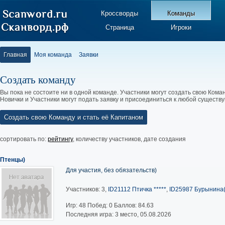
Кроссворды
Команды
Страница
Игроки
Главная
Моя команда
Заявки
Создать команду
Вы пока не состоите ни в одной команде. Участники могут создать свою Коман
Новички и Участники могут подать заявку и присоединиться к любой существ
Создать свою Команду и стать её Капитаном
сортировать по:
рейтингу
,
количеству участников
,
дате создания
Птенцы)
Для участия, без обязательств)
Участников: 3,
ID21112 Птичка *****
,
ID25987 Бурынина(
Игр:
48
Побед:
0
Баллов:
84.63
Последняя игра: 3 место, 05.08.2026