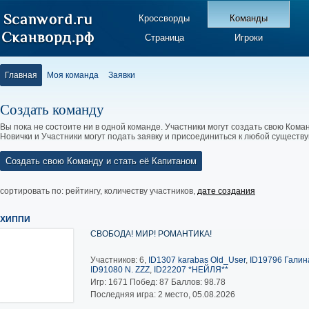
Кроссворды
Команды
Страница
Игроки
Главная
Моя команда
Заявки
Создать команду
Вы пока не состоите ни в одной команде. Участники могут создать свою Коман
Новички и Участники могут подать заявку и присоединиться к любой существ
Создать свою Команду и стать её Капитаном
сортировать по:
рейтингу
,
количеству участников
,
дате создания
ХИППИ
СВОБОДА! МИР! РОМАНТИКА!
Участников: 6,
ID1307 karabas Old_User
,
ID19796 Галина
ID91080 N. ZZZ
,
ID22207 *НЕЙЛЯ**
Игр:
1671
Побед:
87
Баллов:
98.78
Последняя игра: 2 место, 05.08.2026