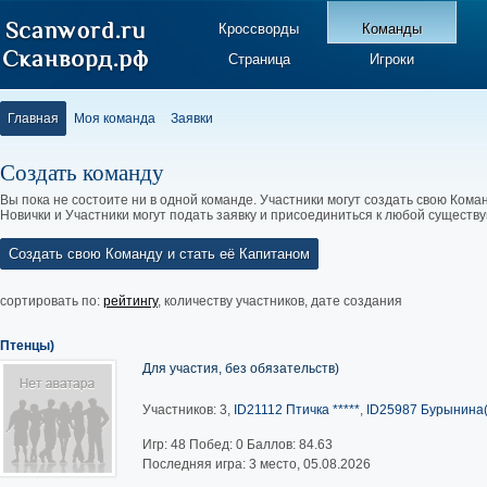
Кроссворды
Команды
Страница
Игроки
Главная
Моя команда
Заявки
Создать команду
Вы пока не состоите ни в одной команде. Участники могут создать свою Коман
Новички и Участники могут подать заявку и присоединиться к любой существ
Создать свою Команду и стать её Капитаном
сортировать по:
рейтингу
,
количеству участников
,
дате создания
Птенцы)
Для участия, без обязательств)
Участников: 3,
ID21112 Птичка *****
,
ID25987 Бурынина(
Игр:
48
Побед:
0
Баллов:
84.63
Последняя игра: 3 место, 05.08.2026