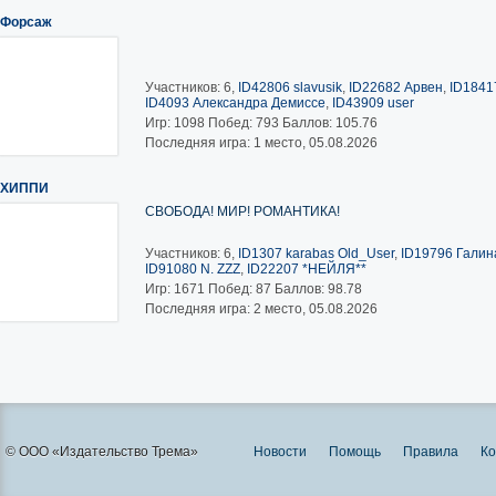
Форсаж
Участников: 6,
ID42806 slavusik
,
ID22682 Арвен
,
ID1841
ID4093 Александра Демиссе
,
ID43909 user
Игр:
1098
Побед:
793
Баллов:
105.76
Последняя игра: 1 место, 05.08.2026
ХИППИ
СВОБОДА! МИР! РОМАНТИКА!
Участников: 6,
ID1307 karabas Old_User
,
ID19796 Галина
ID91080 N. ZZZ
,
ID22207 *НЕЙЛЯ**
Игр:
1671
Побед:
87
Баллов:
98.78
Последняя игра: 2 место, 05.08.2026
© ООО «Издательство Трема»
Новости
Помощь
Правила
Ко