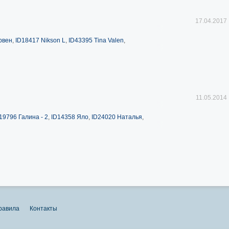
17.04.2017
рвен
,
ID18417 Nikson L
,
ID43395 Tina Valen
,
11.05.2014
19796 Галина - 2
,
ID14358 Яло
,
ID24020 Наталья
,
равила
Контакты