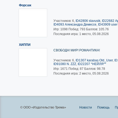
Форсаж
Участников: 6,
ID42806 slavusik
,
ID22682 А
ID4093 Александра Демиссе
,
ID43909 user
Игр:
1098
Побед:
793
Баллов:
105.76
Последняя игра: 1 место, 05.08.2026
ХИППИ
СВОБОДА! МИР! РОМАНТИКА!
Участников: 6,
ID1307 karabas Old_User
,
ID
ID91080 N. ZZZ
,
ID22207 *НЕЙЛЯ**
Игр:
1671
Побед:
87
Баллов:
98.78
Последняя игра: 2 место, 05.08.2026
© ООО «Издательство Трема»
Новости
Помощь
П