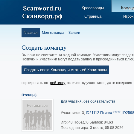
Кроссворды
Коман
Страница
Игрок
Главная
Моя команда
Заявки
Создать команду
Вы пока не состоите ни в одной команде. Участники могут создат
Новички и Участники могут подать заявку и присоединиться к л
Создать свою Команду и стать её Капитаном
сортировать по:
рейтингу
,
количеству участников
,
дате создания
Птенцы)
Для участия, без обязательств)
Участников: 3,
ID21112 Птичка *****
,
ID2598
Игр:
48
Побед:
0
Баллов:
84.63
Последняя игра: 3 место, 05.08.2026