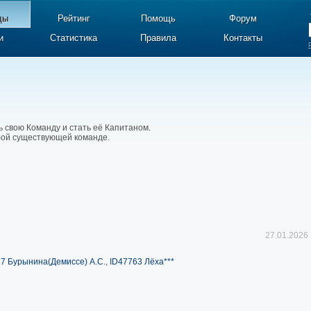
ды
Рейтинг
Помощь
Форум
и
Статистика
Правила
Контакты
ь свою Команду и стать её Капитаном.
юбой существующей команде.
27.01.2026
7 Бурынина(Демиссе) А.С.
,
ID47763 Лёха***