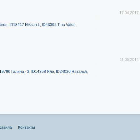
17.04.2017
рвен
,
ID18417 Nikson L
,
ID43395 Tina Valen
,
11.05.2014
19796 Галина - 2
,
ID14358 Яло
,
ID24020 Наталья
,
равила
Контакты