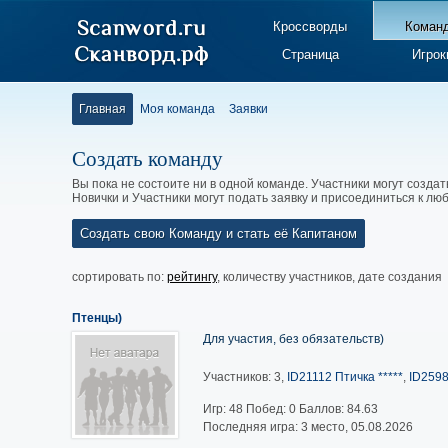
Кроссворды
Коман
Страница
Игрок
Главная
Моя команда
Заявки
Создать команду
Вы пока не состоите ни в одной команде. Участники могут создат
Новички и Участники могут подать заявку и присоединиться к л
Создать свою Команду и стать её Капитаном
сортировать по:
рейтингу
,
количеству участников
,
дате создания
Птенцы)
Для участия, без обязательств)
Участников: 3,
ID21112 Птичка *****
,
ID2598
Игр:
48
Побед:
0
Баллов:
84.63
Последняя игра: 3 место, 05.08.2026