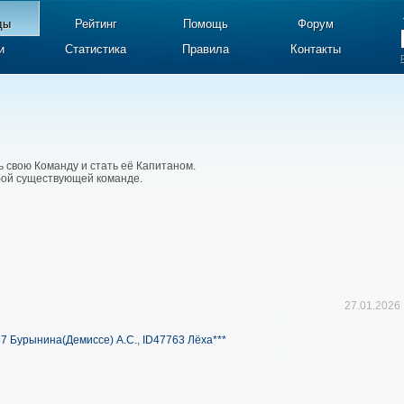
ды
Рейтинг
Помощь
Форум
и
Статистика
Правила
Контакты
ь свою Команду и стать её Капитаном.
юбой существующей команде.
27.01.2026
7 Бурынина(Демиссе) А.С.
,
ID47763 Лёха***