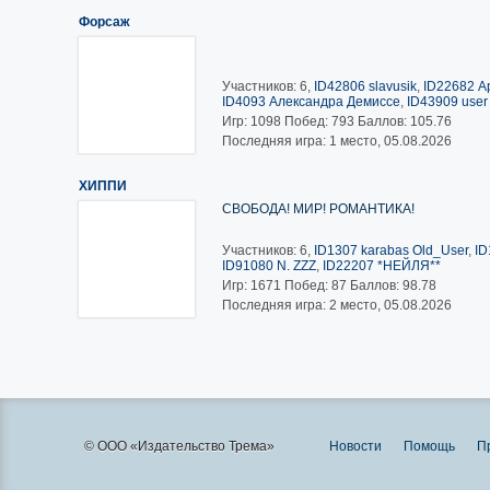
Форсаж
Участников: 6,
ID42806 slavusik
,
ID22682 А
ID4093 Александра Демиссе
,
ID43909 user
Игр:
1098
Побед:
793
Баллов:
105.76
Последняя игра: 1 место, 05.08.2026
ХИППИ
СВОБОДА! МИР! РОМАНТИКА!
Участников: 6,
ID1307 karabas Old_User
,
ID
ID91080 N. ZZZ
,
ID22207 *НЕЙЛЯ**
Игр:
1671
Побед:
87
Баллов:
98.78
Последняя игра: 2 место, 05.08.2026
© ООО «Издательство Трема»
Новости
Помощь
П