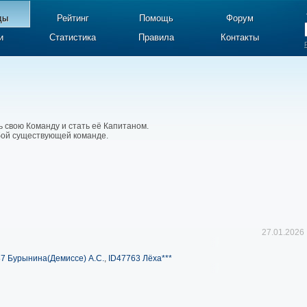
ды
Рейтинг
Помощь
Форум
и
Статистика
Правила
Контакты
ь свою Команду и стать её Капитаном.
юбой существующей команде.
27.01.2026
7 Бурынина(Демиссе) А.С.
,
ID47763 Лёха***