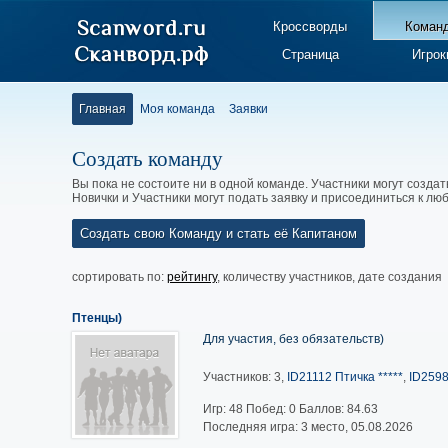
Кроссворды
Коман
Страница
Игрок
Главная
Моя команда
Заявки
Создать команду
Вы пока не состоите ни в одной команде. Участники могут создат
Новички и Участники могут подать заявку и присоединиться к л
Создать свою Команду и стать её Капитаном
сортировать по:
рейтингу
,
количеству участников
,
дате создания
Птенцы)
Для участия, без обязательств)
Участников: 3,
ID21112 Птичка *****
,
ID2598
Игр:
48
Побед:
0
Баллов:
84.63
Последняя игра: 3 место, 05.08.2026