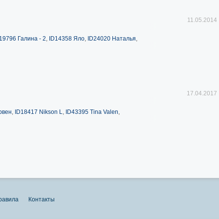
11.05.2014
19796 Галина - 2
,
ID14358 Яло
,
ID24020 Наталья
,
17.04.2017
рвен
,
ID18417 Nikson L
,
ID43395 Tina Valen
,
равила
Контакты