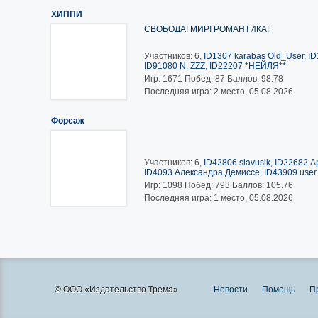
ХИППИ
СВОБОДА! МИР! РОМАНТИКА!
Участников: 6,
ID1307 karabas Old_User
,
ID
ID91080 N. ZZZ
,
ID22207 *НЕЙЛЯ**
Игр:
1671
Побед:
87
Баллов:
98.78
Последняя игра: 2 место, 05.08.2026
Форсаж
Участников: 6,
ID42806 slavusik
,
ID22682 А
ID4093 Александра Демиссе
,
ID43909 user
Игр:
1098
Побед:
793
Баллов:
105.76
Последняя игра: 1 место, 05.08.2026
© ООО «Издательство Трема»
Новости
Помощь
П