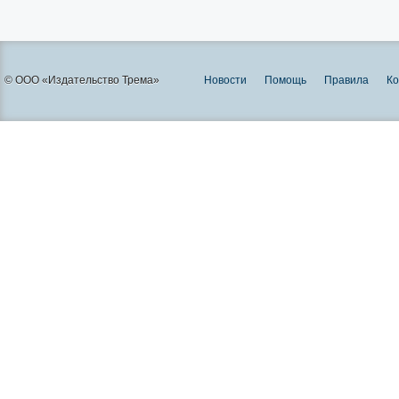
© ООО «Издательство Трема»
Новости
Помощь
Правила
Ко