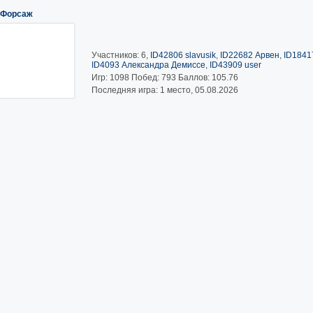
Форсаж
Участников: 6,
ID42806 slavusik
,
ID22682 Арвен
,
ID1841
ID4093 Александра Демиссе
,
ID43909 user
Игр:
1098
Побед:
793
Баллов:
105.76
Последняя игра: 1 место, 05.08.2026