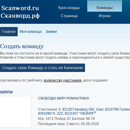
Кроссворды
Команды
Страница
Игроки
Главная
Моя команда
Заявки
Создать команду
Вы пока не состоите ни в одной команде. Участники могут создать свою Коман
Новички и Участники могут подать заявку и присоединиться к любой существ
Создать свою Команду и стать её Капитаном
сортировать по:
рейтингу
,
количеству участников
,
дате создания
ХИППИ
СВОБОДА! МИР! РОМАНТИКА!
Участников: 6,
ID1307 karabas Old_User
,
ID19796 Галина
ID91080 N. ZZZ
,
ID22207 *НЕЙЛЯ**
Игр:
1671
Побед:
87
Баллов:
98.78
Последняя игра: 2 место, 05.08.2026