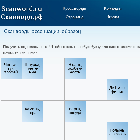
Кроссворды
Команды
Страница
Игроки
Сканворды ассоциации, образец
Получить подсказку легко! Чтобы открыть любую букву или слово, зажмите к
нажмите Ctrl+Enter
Чингач-
Шнурки,
Нюанс,
гук,
плете-
особен-
трофей
ние
ность
Де Ниро,
фильм
Камень,
Варка,
гора
посуда
Полынь,
алкоголь