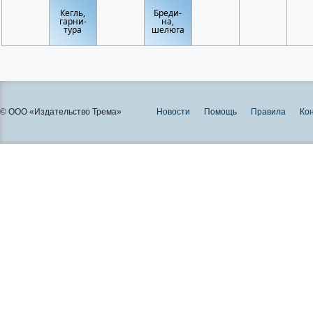
Кегль,
Бреди-
гарни-
на,
тура
шелюга
© ООО «Издательство Трема»
Новости
Помощь
Правила
Ко