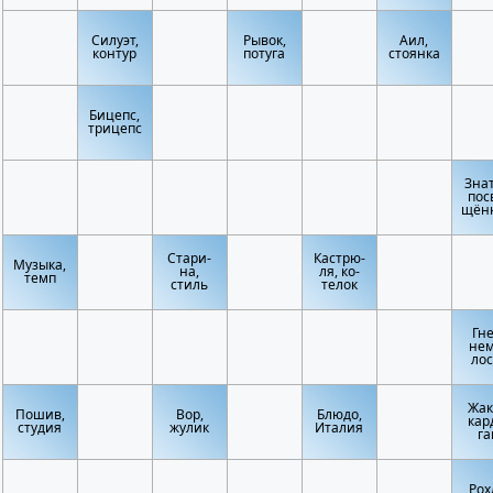
Силуэт,
Рывок,
Аил,
контур
потуга
стоянка
Бицепс,
трицепс
Знат
пос
щён
Стари-
Кастрю-
Музыка,
на,
ля, ко-
темп
стиль
телок
Гне
нем
лос
Жак
Пошив,
Вор,
Блюдо,
кар
студия
жулик
Италия
га
Рох