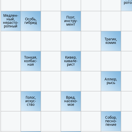
рото
Медлен-
Поэт,
ный,
Особь,
инстру-
нерасто-
гибрид
мент
ропный
Трагик,
комик
Тонкая,
Кивер,
колбас-
кавале-
ная
рист
Аллюр,
рысь
Голос,
Вред,
искус-
насеко-
ство
мое
Собор,
песно-
пение