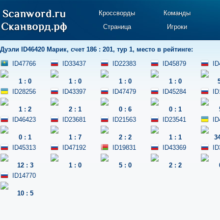
Кроссворды
Команды
Страница
Игроки
Дуэли
ID46420 Марик
,
счет 186 : 201
,
тур 1
,
место в рейтинге:
ID47766
ID33437
ID22383
ID45879
ID
1
:
0
1
:
0
1
:
0
1
:
0
ID28256
ID43397
ID47479
ID45284
ID
1
:
2
2
:
1
0
:
6
0
:
1
ID46423
ID23681
ID21563
ID23541
ID
0
:
1
1
:
7
2
:
2
1
:
1
3
ID45313
ID47192
ID19831
ID43369
ID
12
:
3
1
:
0
5
:
0
2
:
2
ID14770
10
:
5