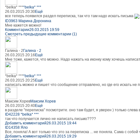
*belka* ***
*belka* ***
26.03.2015 20:30
Ещё
все теперь появился раздел переписка, так что там надо искать письма
ID3963 Марина Доронина
Мне кажется можно!
Комментарии
26.03.2015 19:59
Смотреть предыдущие комментарии (1)
Галина - 2
Галина - 2
26.03.2015 20:16
Ещё
Мне тоже, кажется, что можно. Надо нажать на иконку кому хочешь написа
*belka* ***
*belka* ***
26.03.2015 20:25
Ещё
написать можно и пишет что сообщение отправлено, но где его искать не п
Максим Хорев
Максим Хорев
26.03.2015 20:40
Ещё
в разделе "переписка" посмотрите. оно там будет, я уверен ) только слев
ID42228 *belka* ***
так что получается лично не написать письмо????
Добавить комментарий
26.03.2015 19:44
ID14358 Яло
Все, поняла! А вот только что это за переписка ... не поняла. Сама с собой 
Добавить комментарий
26.03.2015 19:29