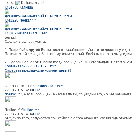
ахаха
Прикольно!
ID14738 Катюша
Добавить комментарий
01.04.2015 15:04
ID42228 *belka* ***
Добавить комментарий
29.03.2015 17:54
ID1307 karabas Old_User
Белка!
Сделай 2 эксперимента.
1. Попробуй с другой Белки послать сообщение. Мы его не должны увидеть, 
Потом в этой belka добавь к нему комментарий. Любопытно, что мы увидим.
2. Сделай наоборот. В belka введи сообщение. Мы его увидим. Потом в Бел
Комментарии
27.03.2015 13:42
Смотреть предыдущие комментарии (9)
karabas Old_User
karabas Old_User
27.03.2015 14:03
Ещё
*belka* ***
, А если сообщение написала ты, то увидим его, но без комментар
*belka* ***
*belka* ***
27.03.2015 14:04
Ещё
АГА, типа того, получается так, сейчас я с того аккаунта что нибудь отком