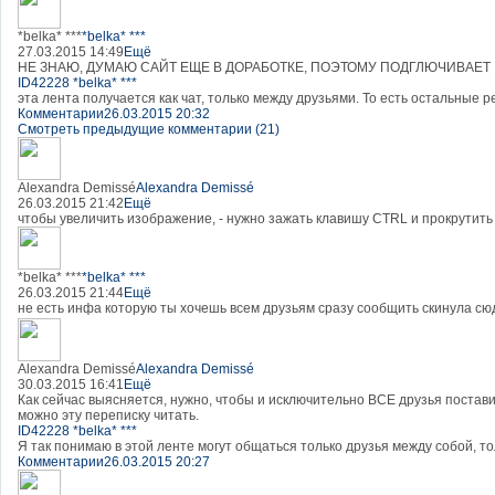
*belka* ***
*belka* ***
27.03.2015 14:49
Ещё
НЕ ЗНАЮ, ДУМАЮ САЙТ ЕЩЕ В ДОРАБОТКЕ, ПОЭТОМУ ПОДГЛЮЧИВАЕТ
ID42228 *belka* ***
эта лента получается как чат, только между друзьями. То есть остальные р
Комментарии
26.03.2015 20:32
Смотреть предыдущие комментарии (21)
Alexandra Demissé
Alexandra Demissé
26.03.2015 21:42
Ещё
чтобы увеличить изображение, - нужно зажать клавишу CTRL и прокрутить 
*belka* ***
*belka* ***
26.03.2015 21:44
Ещё
не есть инфа которую ты хочешь всем друзьям сразу сообщить скинула сюд
Alexandra Demissé
Alexandra Demissé
30.03.2015 16:41
Ещё
Как сейчас выясняется, нужно, чтобы и исключительно ВСЕ друзья поста
можно эту переписку читать.
ID42228 *belka* ***
Я так понимаю в этой ленте могут общаться только друзья между собой, тол
Комментарии
26.03.2015 20:27