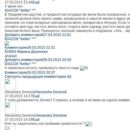
27.03.2015 13:46
Ещё
У меня нет.
ID42228 *belka* ***
В Тридевятом царстве, в тридесятом государстве жила-была прекрасная, 
зеленой долине близ своего замка, размышляла о смысле жизни и вдруг ув
принцем, но злая колдунья заколдовала меня, превратив в лягушку. Если т
готовить мне еду, чистить моего коня, стирать мою одежду, растить моих д
бокалом белого вина, Принцесса тихонько хмыкнула и подумала: «Ага… 
Добавить комментарий
27.03.2015 12:01
ID42228 *belka* ***
Комментарии
26.03.2015 22:21
ID3963 Марина Доронина
дадада
Добавить комментарий
26.03.2015 20:58
ID42228 *belka* ***
А прикольно кстати, привыкнуть просто надо
Комментарии
26.03.2015 20:37
Смотреть предыдущие комментарии (6)
Alexandra Demissé
Alexandra Demissé
27.03.2015 14:27
Ещё
У тебя добавляются, Белка? Странно, а почему я не вижу ни одного комме
Alexandra Demissé
Alexandra Demissé
27.03.2015 14:29
Ещё
Или ты защитилась настройками приватности ?