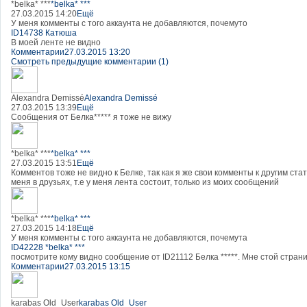
*belka* ***
*belka* ***
27.03.2015 14:20
Ещё
У меня комменты с того аккаунта не добавляются, почемуто
ID14738 Катюша
В моей ленте не видно
Комментарии
27.03.2015 13:20
Смотреть предыдущие комментарии (1)
Alexandra Demissé
Alexandra Demissé
27.03.2015 13:39
Ещё
Сообщения от Белка***** я тоже не вижу
*belka* ***
*belka* ***
27.03.2015 13:51
Ещё
Комментов тоже не видно к Белке, так как я же свои комменты к другим стат
меня в друзьях, т.е у меня лента состоит, только из моих сообщений
*belka* ***
*belka* ***
27.03.2015 14:18
Ещё
У меня комменты с того аккаунта не добавляются, почемута
ID42228 *belka* ***
посмотрите кому видно сообщение от ID21112 Белка *****. Мне стой страниц
Комментарии
27.03.2015 13:15
karabas Old_User
karabas Old_User