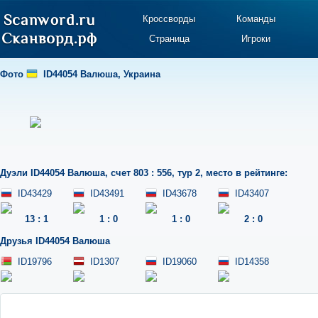
Кроссворды
Команды
Страница
Игроки
Фото
ID44054 Валюша
,
Украина
Дуэли
ID44054 Валюша
,
счет 803 : 556
,
тур 2
,
место в рейтинге:
ID43429
ID43491
ID43678
ID43407
13
:
1
1
:
0
1
:
0
2
:
0
Друзья
ID44054 Валюша
ID19796
ID1307
ID19060
ID14358