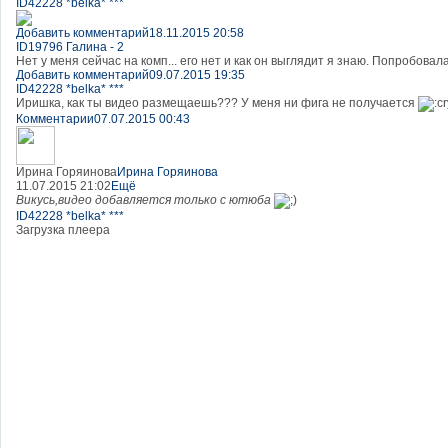
ID42228 *belka* ***
Добавить комментарий
18.11.2015 20:58
ID19796 Галина - 2
Нет у меня сейчас на комп... его нет и как он выглядит я знаю. Попробова
Добавить комментарий
09.07.2015 19:35
ID42228 *belka* ***
Иришка, как ты видео размещаешь??? У меня ни фига не получается
Комментарии
07.07.2015 00:43
Ирина Горяинова
Ирина Горяинова
11.07.2015 21:02
Ещё
Викусь,видео добавляется только с ютюба
ID42228 *belka* ***
Загрузка плеера