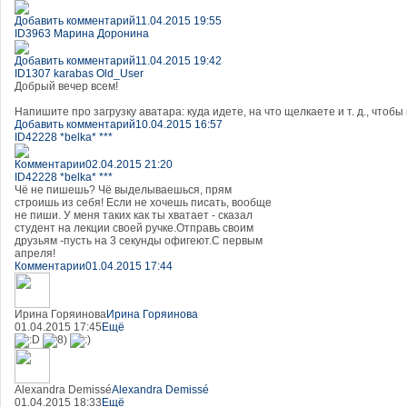
Добавить комментарий
11.04.2015 19:55
ID3963 Марина Доронина
Добавить комментарий
11.04.2015 19:42
ID1307 karabas Old_User
Добрый вечер всем!
Напишите про загрузку аватара: куда идете, на что щелкаете и т. д., чтоб
Добавить комментарий
10.04.2015 16:57
ID42228 *belka* ***
Комментарии
02.04.2015 21:20
ID42228 *belka* ***
Чё не пишешь? Чё выделываешься, прям
строишь из себя! Если не хочешь писать, вообще
не пиши. У меня таких как ты хватает - сказал
студент на лекции своей ручке.Отправь своим
друзьям -пусть на 3 секунды офигеют.С первым
апреля!
Комментарии
01.04.2015 17:44
Ирина Горяинова
Ирина Горяинова
01.04.2015 17:45
Ещё
Alexandra Demissé
Alexandra Demissé
01.04.2015 18:33
Ещё