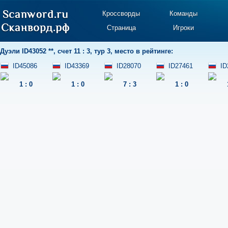
Кроссворды
Команды
Страница
Игроки
Дуэли
ID43052 **
,
счет 11 : 3
,
тур 3
,
место в рейтинге:
ID45086
ID43369
ID28070
ID27461
ID
1
:
0
1
:
0
7
:
3
1
:
0