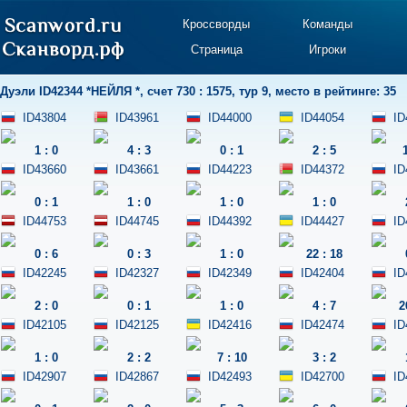
Кроссворды
Команды
Страница
Игроки
Дуэли
ID42344 *НЕЙЛЯ *
,
счет 730 : 1575
,
тур 9
,
место в рейтинге: 35
ID43804
ID43961
ID44000
ID44054
ID
1
:
0
4
:
3
0
:
1
2
:
5
ID43660
ID43661
ID44223
ID44372
ID
0
:
1
1
:
0
1
:
0
1
:
0
ID44753
ID44745
ID44392
ID44427
ID
0
:
6
0
:
3
1
:
0
22
:
18
ID42245
ID42327
ID42349
ID42404
ID
2
:
0
0
:
1
1
:
0
4
:
7
2
ID42105
ID42125
ID42416
ID42474
ID
1
:
0
2
:
2
7
:
10
3
:
2
ID42907
ID42867
ID42493
ID42700
ID