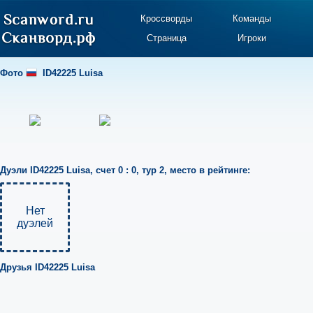
Кроссворды
Команды
Страница
Игроки
Фото
ID42225 Luisa
Дуэли
ID42225 Luisa
,
счет 0 : 0
,
тур 2
,
место в рейтинге:
Нет
дуэлей
Друзья
ID42225 Luisa