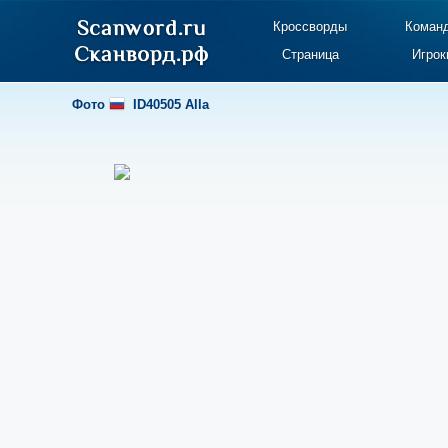
Кроссворды
Коман
Страница
Игрок
Фото
ID40505 Alla