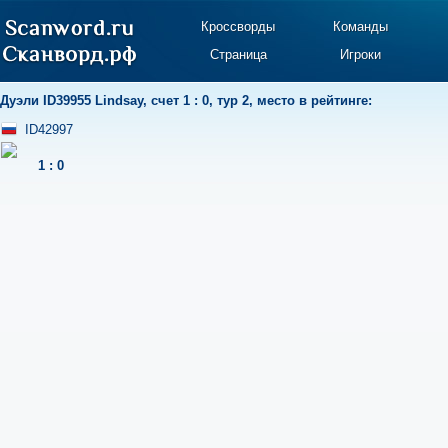
Кроссворды
Команды
Страница
Игроки
Дуэли
ID39955 Lindsay
,
счет 1 : 0
,
тур 2
,
место в рейтинге:
ID42997
1
:
0