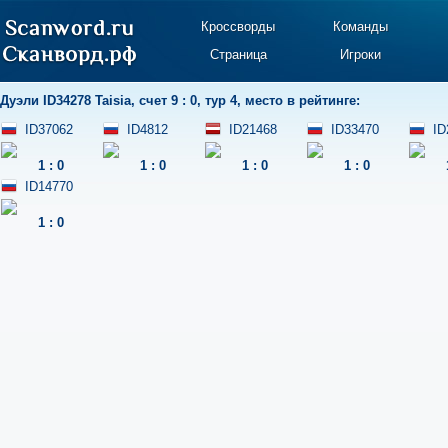
Кроссворды
Команды
Страница
Игроки
Дуэли
ID34278 Taisia
,
счет 9 : 0
,
тур 4
,
место в рейтинге:
ID37062
ID4812
ID21468
ID33470
ID
1
:
0
1
:
0
1
:
0
1
:
0
ID14770
1
:
0