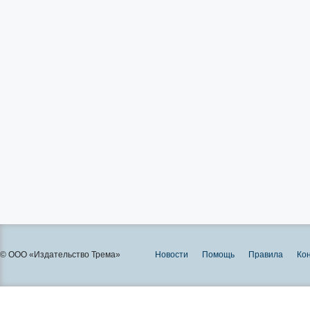
© ООО «Издательство Трема»
Новости
Помощь
Правила
Ко