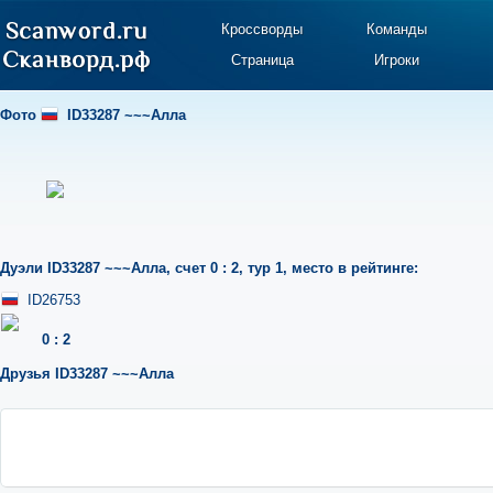
Кроссворды
Команды
Страница
Игроки
Фото
ID33287 ~~~Алла
Дуэли
ID33287 ~~~Алла
,
счет 0 : 2
,
тур 1
,
место в рейтинге:
ID26753
0
:
2
Друзья
ID33287 ~~~Алла