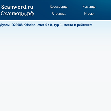
Кроссворды
Команды
Страница
Игроки
Дуэли
ID29988 Kristina
,
счет 0 : 0
,
тур 1
,
место в рейтинге: