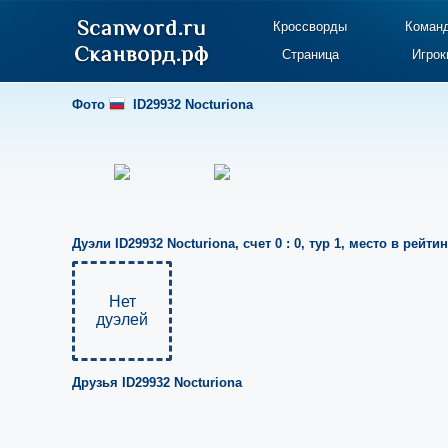
Кроссворды
Коман
Страница
Игрок
Фото
ID29932 Nocturiona
Дуэли
ID29932 Nocturiona
,
счет 0 : 0
,
тур 1
,
место в рейтин
Нет
дуэлей
Друзья
ID29932 Nocturiona