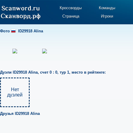
Кроссворды
Команды
Страница
Игроки
Фото
ID29918 Alina
Дуэли
ID29918 Alina
,
счет 0 : 0
,
тур 1
,
место в рейтинге:
Нет
дуэлей
Друзья
ID29918 Alina