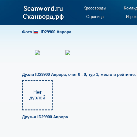
Кроссворды
Коман
Страница
Игрок
Фото
ID29900 Аврора
Дуэли
ID29900 Аврора
,
счет 0 : 0
,
тур 1
,
место в рейтинге:
Нет
дуэлей
Друзья
ID29900 Аврора