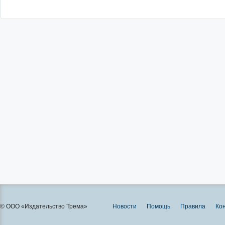
© ООО «Издательство Трема»
Новости
Помощь
Правила
Ко