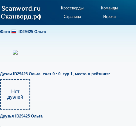
Кроссворды
Команды
Страница
Игроки
Фото
ID29425 Ольга
Дуэли
ID29425 Ольга
,
счет 0 : 0
,
тур 1
,
место в рейтинге:
Нет
дуэлей
Друзья
ID29425 Ольга