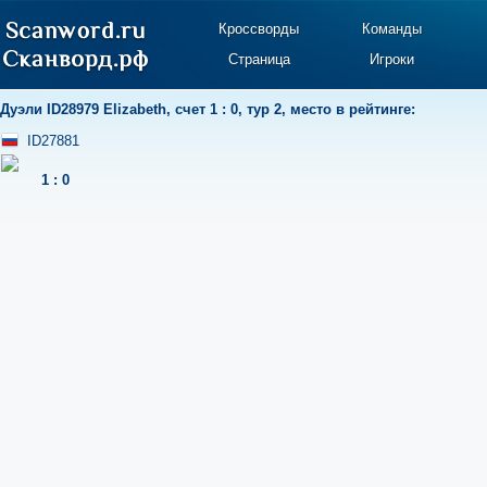
Кроссворды
Команды
Страница
Игроки
Дуэли
ID28979 Elizabeth
,
счет 1 : 0
,
тур 2
,
место в рейтинге:
ID27881
1
:
0