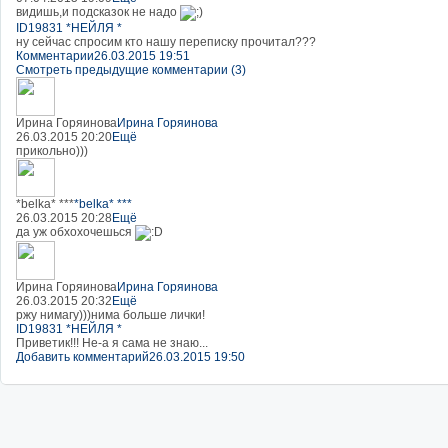
видишь,и подсказок не надо
ID19831 *НЕЙЛЯ *
ну сейчас спросим кто нашу переписку прочитал???
Комментарии
26.03.2015 19:51
Смотреть предыдущие комментарии (3)
Ирина Горяинова
Ирина Горяинова
26.03.2015 20:20
Ещё
прикольно)))
*belka* ***
*belka* ***
26.03.2015 20:28
Ещё
да уж обхохочешься
Ирина Горяинова
Ирина Горяинова
26.03.2015 20:32
Ещё
ржу нимагу)))нима больше лички!
ID19831 *НЕЙЛЯ *
Приветик!!! Не-а я сама не знаю...
Добавить комментарий
26.03.2015 19:50