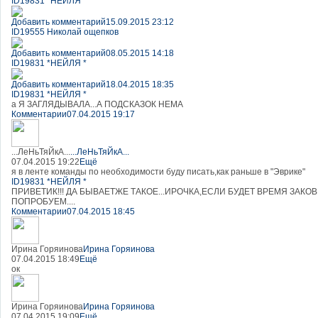
ID19831 *НЕЙЛЯ *
Добавить комментарий
15.09.2015 23:12
ID19555 Николай ощепков
Добавить комментарий
08.05.2015 14:18
ID19831 *НЕЙЛЯ *
Добавить комментарий
18.04.2015 18:35
ID19831 *НЕЙЛЯ *
а Я ЗАГЛЯДЫВАЛА...А ПОДСКАЗОК НЕМА
Комментарии
07.04.2015 19:17
...ЛеНьТяЙкА...
...ЛеНьТяЙкА...
07.04.2015 19:22
Ещё
я в ленте команды по необходимости буду писать,как раньше в "Эврике"
ID19831 *НЕЙЛЯ *
ПРИВЕТИК!!! ДА БЫВАЕТЖЕ ТАКОЕ...ИРОЧКА,ЕСЛИ БУДЕТ ВРЕМЯ ЗАК
ПОПРОБУЕМ....
Комментарии
07.04.2015 18:45
Ирина Горяинова
Ирина Горяинова
07.04.2015 18:49
Ещё
ок
Ирина Горяинова
Ирина Горяинова
07.04.2015 19:09
Ещё