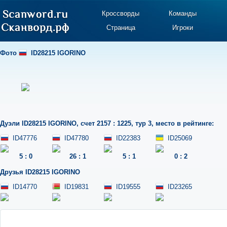
Кроссворды
Команды
Страница
Игроки
Фото
ID28215 IGORINO
Дуэли
ID28215 IGORINO
,
счет 2157 : 1225
,
тур 3
,
место в рейтинге:
ID47776
ID47780
ID22383
ID25069
5
:
0
26
:
1
5
:
1
0
:
2
Друзья
ID28215 IGORINO
ID14770
ID19831
ID19555
ID23265