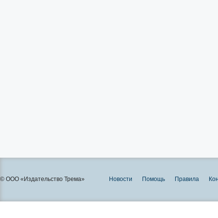
© ООО «Издательство Трема»
Новости
Помощь
Правила
Ко