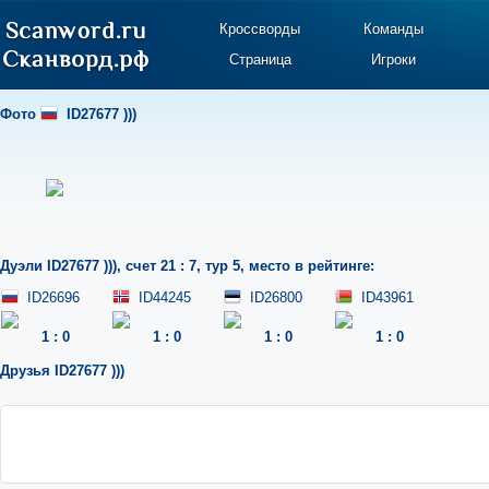
Кроссворды
Команды
Страница
Игроки
Фото
ID27677 )))
Дуэли
ID27677 )))
,
счет 21 : 7
,
тур 5
,
место в рейтинге:
ID26696
ID44245
ID26800
ID43961
1
:
0
1
:
0
1
:
0
1
:
0
Друзья
ID27677 )))